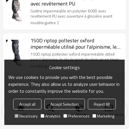
avec revêtement PU
Guêtre imperméable en polyster 600D avec
revêtement PU avec ouverture à glissière avant
modèle:guêtre 2
150D riptop poltester oxford
imperméable utilisé pour l'alpinisme, le
ski, le sport de plein air en hiver
150D riptop poltester oxford imperméable utilisé
pour l'alpinisme, le ski, le sport de plein air en hiver
modèle:guêtre 4
Cookie settings
We use cookies to provide you with the best possible
experience. They also allow us to analyze user behavior in
order to constantly improve the website for you.
Accept all
Accept Selection
Reject All
Accueil
chercher
catégorie
Envoyer une demand
Necessary
Analytics
Preferences
Marketing