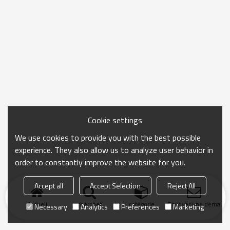
Cookie settings
We use cookies to provide you with the best possible
experience. They also allow us to analyze user behavior in
order to constantly improve the website for you.
Accept all
Accept Selection
Reject All
Accueil
chercher
catégorie
Envoyer une demand
Necessary
Analytics
Preferences
Marketing