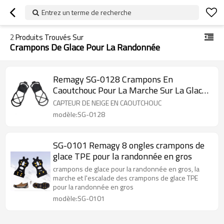
Entrez un terme de recherche
2
Produits Trouvés Sur
Crampons De Glace Pour La Randonnée
Remagy SG-0128 Crampons En
Caoutchouc Pour La Marche Sur La Glace
Fabricants De Crampons De Glace En
CAPTEUR DE NEIGE EN CAOUTCHOUC
Chine, Usine De Crampons De Glace,
modèle:SG-0128
Crampons De Glace En Gros En Ligne
SG-0101 Remagy 8 ongles crampons de
glace TPE pour la randonnée en gros
crampons de glace pour la randonnée en gros, la
marche et l'escalade des crampons de glace TPE
pour la randonnée en gros
modèle:SG-0101