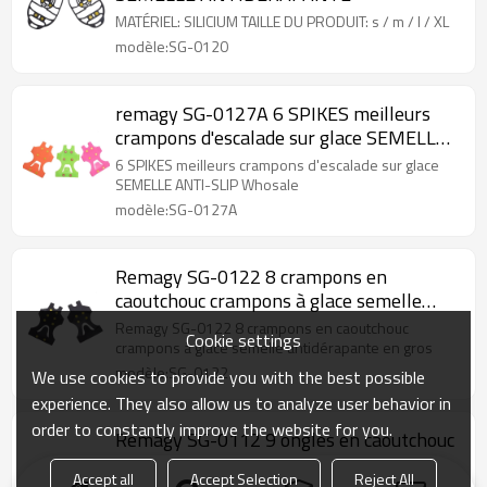
MATÉRIEL: SILICIUM TAILLE DU PRODUIT: s / m / l / XL
modèle:SG-0120
remagy SG-0127A 6 SPIKES meilleurs
crampons d'escalade sur glace SEMELLE
ANTIDÉRAPANTE whosale
6 SPIKES meilleurs crampons d'escalade sur glace
SEMELLE ANTI-SLIP Whosale
modèle:SG-0127A
Remagy SG-0122 8 crampons en
caoutchouc crampons à glace semelle
antidérapante en gros
Remagy SG-0122 8 crampons en caoutchouc
Cookie settings
crampons à glace semelle antidérapante en gros
modèle:SG-0122
We use cookies to provide you with the best possible
experience. They also allow us to analyze user behavior in
order to constantly improve the website for you.
Remagy SG-0112 9 ongles en caoutchouc
Crampons de glace en gros pour
Accept all
Accept Selection
Reject All