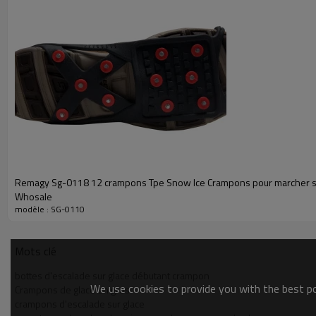
Remagy Sg-0118 12 crampons Tpe Snow Ice Crampons pour marcher su
Whosale
modèle : SG-0110
Mots clé
bottes d'escalade sur glace débutant crampon
We use cookies to provide you with the best pos
Crampons de glace en gros
crampons d'escalade sur glace