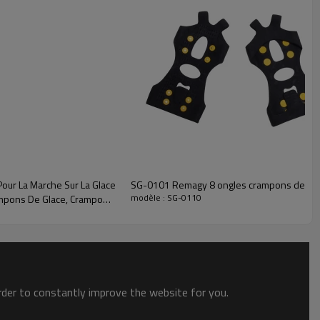
ur La Marche Sur La Glace
SG-0101 Remagy 8 ongles crampons de glac
modèle : SG-0110
ampons De Glace, Crampons
order to constantly improve the website for you.