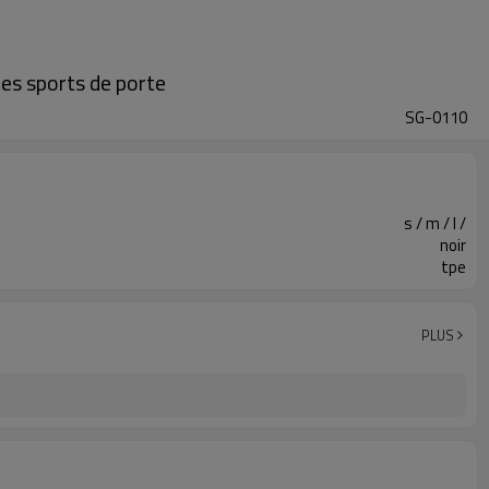
es sports de porte
SG-0110
s / m / l /
noir
tpe
PLUS