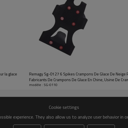
r la glace
Remagy Sg-0127 6 Spikes Crampons De Glace De Neige Po
Fabricants De Crampons De Glace En Chine, Usine De Cr
modèle : SG-0110
De Glace En Gros En Ligne
Cookie settings
sible experience. They also allow us to analyze user behavior in 