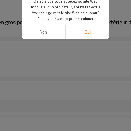
Détecté que vous accédez au site Web
mobile sur un ordinateur, souhaitez-vous
être redirigé vers le site Web de bureau ?
Cliquez sur « oui » pour continuer
gros pour le montage de la randonnée à l'extérieur d
Non
Oui